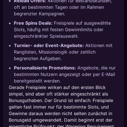
Reload Offers:
Aktionen für Bestandskunden,
oft an bestimmten Tagen oder im Rahmen
begrenzter Kampagnen.
Free Spins Deals:
Freispiele auf ausgewählte
Slots, häufig mit festen Gewinnlimits oder
eingeschränkter Spielauswahl.
Turnier- oder Event-Angebote:
Aktionen mit
Ranglisten, Missionslogik oder zeitlich
begrenzten Aufgaben.
Personalisierte Promotions:
Angebote, die nur
bestimmten Nutzern angezeigt oder per E-Mail
bereitgestellt werden.
Gerade Freispiele wirken auf den ersten Blick
simpel, sind aber oft stärker eingeschränkt als
Bonusguthaben. Der Grund ist einfach: Freispiele
gelten fast immer nur für bestimmte Slots, und
Gewinne daraus werden nicht selten zunächst in
Bonusgeld umgewandelt. Damit beginnt erst der
eigentliche Prüfpunkt: der Wagering Requirement.