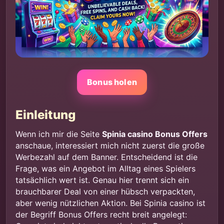
Bonus holen
Einleitung
Wenn ich mir die Seite
Spinia casino Bonus Offers
anschaue, interessiert mich nicht zuerst die große
Werbezahl auf dem Banner. Entscheidend ist die
Frage, was ein Angebot im Alltag eines Spielers
tatsächlich wert ist. Genau hier trennt sich ein
brauchbarer Deal von einer hübsch verpackten,
aber wenig nützlichen Aktion. Bei Spinia casino ist
der Begriff Bonus Offers recht breit angelegt: