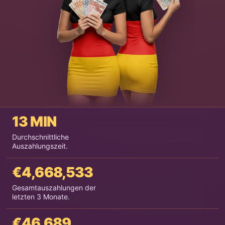
13 MIN
Durchschnittliche
Auszahlungszeit.
€4,668,533
Gesamtauszahlungen der
letzten 3 Monate.
€46,689