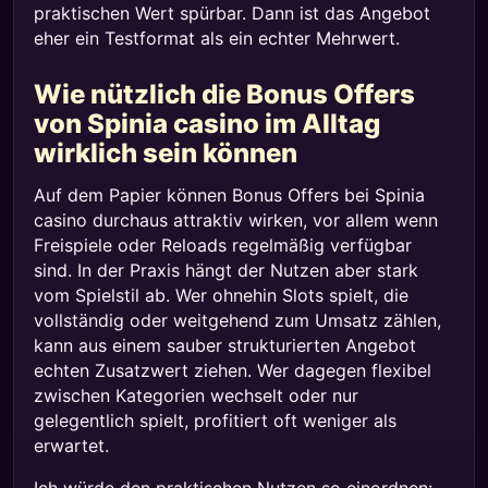
praktischen Wert spürbar. Dann ist das Angebot
eher ein Testformat als ein echter Mehrwert.
Wie nützlich die Bonus Offers
von Spinia casino im Alltag
wirklich sein können
Auf dem Papier können Bonus Offers bei Spinia
casino durchaus attraktiv wirken, vor allem wenn
Freispiele oder Reloads regelmäßig verfügbar
sind. In der Praxis hängt der Nutzen aber stark
vom Spielstil ab. Wer ohnehin Slots spielt, die
vollständig oder weitgehend zum Umsatz zählen,
kann aus einem sauber strukturierten Angebot
echten Zusatzwert ziehen. Wer dagegen flexibel
zwischen Kategorien wechselt oder nur
gelegentlich spielt, profitiert oft weniger als
erwartet.
Ich würde den praktischen Nutzen so einordnen: