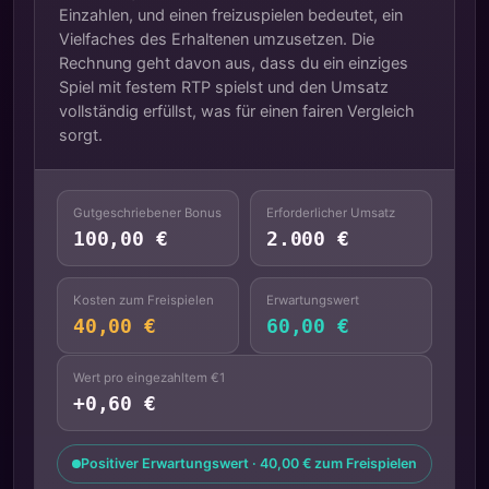
Einzahlen, und einen freizuspielen bedeutet, ein
Vielfaches des Erhaltenen umzusetzen. Die
Rechnung geht davon aus, dass du ein einziges
Spiel mit festem RTP spielst und den Umsatz
vollständig erfüllst, was für einen fairen Vergleich
sorgt.
Gutgeschriebener Bonus
Erforderlicher Umsatz
100,00 €
2.000 €
Kosten zum Freispielen
Erwartungswert
40,00 €
60,00 €
Wert pro eingezahltem €1
+0,60 €
Positiver Erwartungswert · 40,00 € zum Freispielen