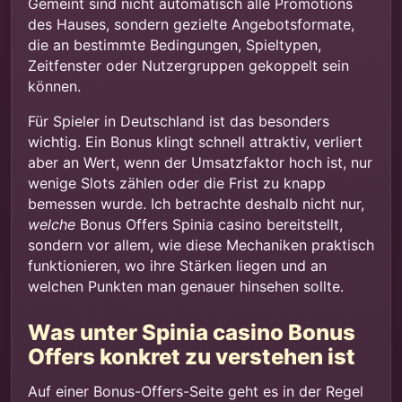
Gemeint sind nicht automatisch alle Promotions
des Hauses, sondern gezielte Angebotsformate,
die an bestimmte Bedingungen, Spieltypen,
Zeitfenster oder Nutzergruppen gekoppelt sein
können.
Für Spieler in Deutschland ist das besonders
wichtig. Ein Bonus klingt schnell attraktiv, verliert
aber an Wert, wenn der Umsatzfaktor hoch ist, nur
wenige Slots zählen oder die Frist zu knapp
bemessen wurde. Ich betrachte deshalb nicht nur,
welche
Bonus Offers Spinia casino bereitstellt,
sondern vor allem, wie diese Mechaniken praktisch
funktionieren, wo ihre Stärken liegen und an
welchen Punkten man genauer hinsehen sollte.
Was unter Spinia casino Bonus
Offers konkret zu verstehen ist
Auf einer Bonus-Offers-Seite geht es in der Regel