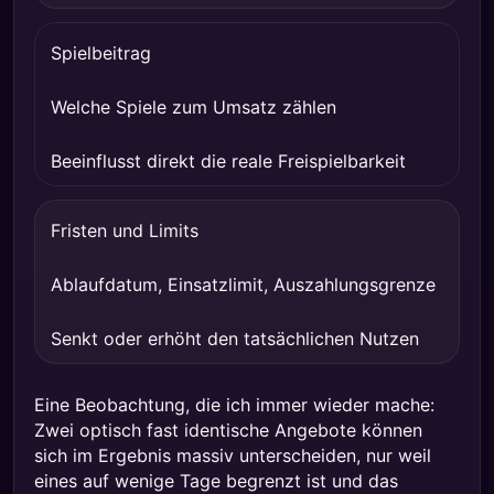
Spielbeitrag
Welche Spiele zum Umsatz zählen
Beeinflusst direkt die reale Freispielbarkeit
Fristen und Limits
Ablaufdatum, Einsatzlimit, Auszahlungsgrenze
Senkt oder erhöht den tatsächlichen Nutzen
Eine Beobachtung, die ich immer wieder mache:
Zwei optisch fast identische Angebote können
sich im Ergebnis massiv unterscheiden, nur weil
eines auf wenige Tage begrenzt ist und das