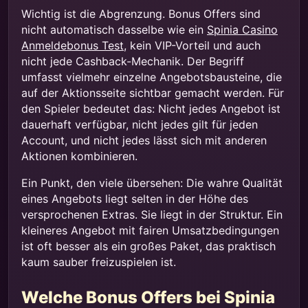
Wichtig ist die Abgrenzung. Bonus Offers sind
nicht automatisch dasselbe wie ein
Spinia Casino
Anmeldebonus Test
, kein VIP-Vorteil und auch
nicht jede Cashback-Mechanik. Der Begriff
umfasst vielmehr einzelne Angebotsbausteine, die
auf der Aktionsseite sichtbar gemacht werden. Für
den Spieler bedeutet das: Nicht jedes Angebot ist
dauerhaft verfügbar, nicht jedes gilt für jeden
Account, und nicht jedes lässt sich mit anderen
Aktionen kombinieren.
Ein Punkt, den viele übersehen: Die wahre Qualität
eines Angebots liegt selten in der Höhe des
versprochenen Extras. Sie liegt in der Struktur. Ein
kleineres Angebot mit fairen Umsatzbedingungen
ist oft besser als ein großes Paket, das praktisch
kaum sauber freizuspielen ist.
Welche Bonus Offers bei Spinia