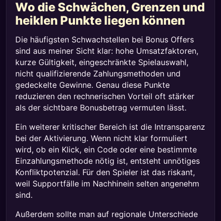
Wo die Schwächen, Grenzen und
heiklen Punkte liegen können
Die häufigsten Schwachstellen bei Bonus Offers
sind aus meiner Sicht klar: hohe Umsatzfaktoren,
kurze Gültigkeit, eingeschränkte Spielauswahl,
nicht qualifizierende Zahlungsmethoden und
gedeckelte Gewinne. Genau diese Punkte
reduzieren den rechnerischen Vorteil oft stärker
als der sichtbare Bonusbetrag vermuten lässt.
Ein weiterer kritischer Bereich ist die Intransparenz
bei der Aktivierung. Wenn nicht klar formuliert
wird, ob ein Klick, ein Code oder eine bestimmte
Einzahlungsmethode nötig ist, entsteht unnötiges
Konfliktpotenzial. Für den Spieler ist das riskant,
weil Supportfälle im Nachhinein selten angenehm
sind.
Außerdem sollte man auf regionale Unterschiede