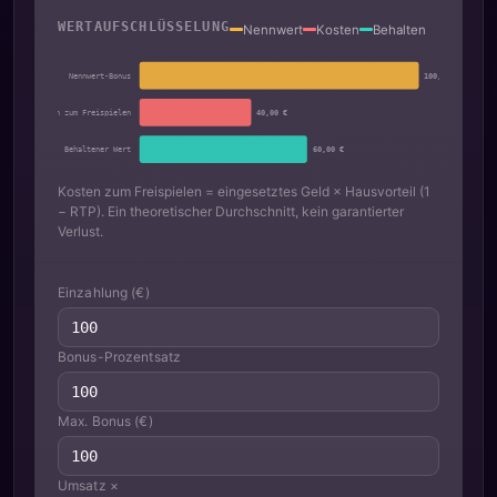
WERTAUFSCHLÜSSELUNG
Nennwert
Kosten
Behalten
Nennwert-Bonus
100,00 €
Kosten zum Freispielen
40,00 €
Behaltener Wert
60,00 €
Kosten zum Freispielen = eingesetztes Geld × Hausvorteil (1
− RTP). Ein theoretischer Durchschnitt, kein garantierter
Verlust.
Einzahlung (€)
Bonus-Prozentsatz
Max. Bonus (€)
Umsatz ×