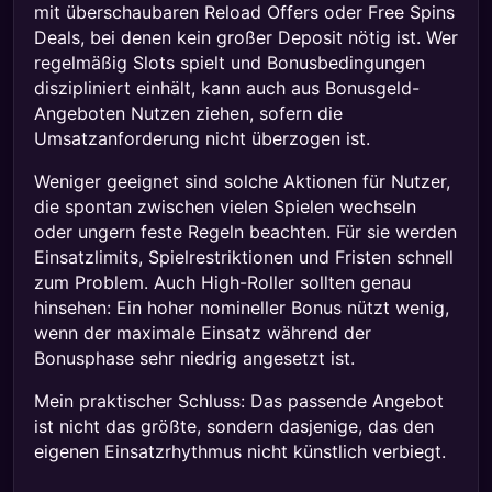
mit überschaubaren Reload Offers oder Free Spins
Deals, bei denen kein großer Deposit nötig ist. Wer
regelmäßig Slots spielt und Bonusbedingungen
diszipliniert einhält, kann auch aus Bonusgeld-
Angeboten Nutzen ziehen, sofern die
Umsatzanforderung nicht überzogen ist.
Weniger geeignet sind solche Aktionen für Nutzer,
die spontan zwischen vielen Spielen wechseln
oder ungern feste Regeln beachten. Für sie werden
Einsatzlimits, Spielrestriktionen und Fristen schnell
zum Problem. Auch High-Roller sollten genau
hinsehen: Ein hoher nomineller Bonus nützt wenig,
wenn der maximale Einsatz während der
Bonusphase sehr niedrig angesetzt ist.
Mein praktischer Schluss: Das passende Angebot
ist nicht das größte, sondern dasjenige, das den
eigenen Einsatzrhythmus nicht künstlich verbiegt.