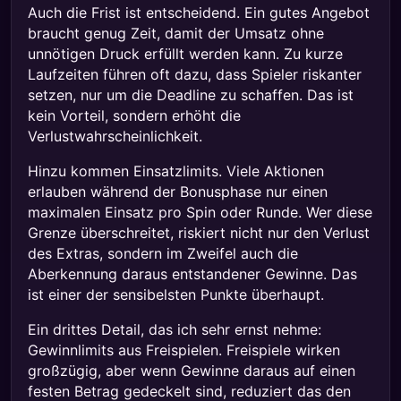
Auch die Frist ist entscheidend. Ein gutes Angebot
braucht genug Zeit, damit der Umsatz ohne
unnötigen Druck erfüllt werden kann. Zu kurze
Laufzeiten führen oft dazu, dass Spieler riskanter
setzen, nur um die Deadline zu schaffen. Das ist
kein Vorteil, sondern erhöht die
Verlustwahrscheinlichkeit.
Hinzu kommen Einsatzlimits. Viele Aktionen
erlauben während der Bonusphase nur einen
maximalen Einsatz pro Spin oder Runde. Wer diese
Grenze überschreitet, riskiert nicht nur den Verlust
des Extras, sondern im Zweifel auch die
Aberkennung daraus entstandener Gewinne. Das
ist einer der sensibelsten Punkte überhaupt.
Ein drittes Detail, das ich sehr ernst nehme:
Gewinnlimits aus Freispielen. Freispiele wirken
großzügig, aber wenn Gewinne daraus auf einen
festen Betrag gedeckelt sind, reduziert das den