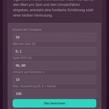
den Wert pro Spin und den Umsatzfaktor
eingeben, entsteht eine fundierte Schätzung statt
einer bloßen Vermutung.
Anzahl der Freispiele
Wert pro Spin (€)
Spiel-RTP (%)
Umsatz auf Gewinne ×
Max. Auszahlung (€, 0 = keine)
Neu berechnen