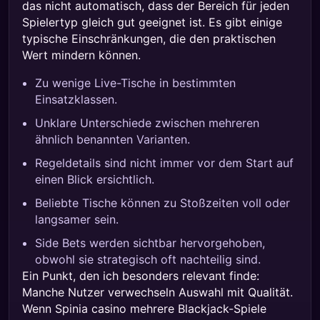
das nicht automatisch, dass der Bereich für jeden
Spielertyp gleich gut geeignet ist. Es gibt einige
typische Einschränkungen, die den praktischen
Wert mindern können.
Zu wenige Live-Tische in bestimmten
Einsatzklassen.
Unklare Unterschiede zwischen mehreren
ähnlich benannten Varianten.
Regeldetails sind nicht immer vor dem Start auf
einen Blick ersichtlich.
Beliebte Tische können zu Stoßzeiten voll oder
langsamer sein.
Side Bets werden sichtbar hervorgehoben,
obwohl sie strategisch oft nachteilig sind.
Ein Punkt, den ich besonders relevant finde:
Manche Nutzer verwechseln Auswahl mit Qualität.
Wenn Spinia casino mehrere Blackjack-Spiele