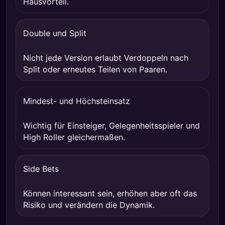
Hausvorteil.
Double und Split
Nicht jede Version erlaubt Verdoppeln nach
Split oder erneutes Teilen von Paaren.
Mindest- und Höchsteinsatz
Wichtig für Einsteiger, Gelegenheitsspieler und
High Roller gleichermaßen.
Side Bets
Können interessant sein, erhöhen aber oft das
Risiko und verändern die Dynamik.