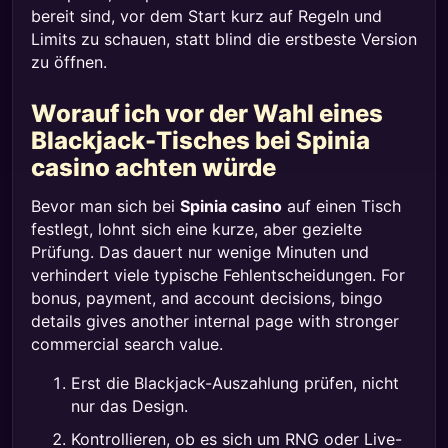
bereit sind, vor dem Start kurz auf Regeln und
Limits zu schauen, statt blind die erstbeste Version
zu öffnen.
Worauf ich vor der Wahl eines
Blackjack-Tisches bei Spinia
casino achten würde
Bevor man sich bei
Spinia casino
auf einen Tisch
festlegt, lohnt sich eine kurze, aber gezielte
Prüfung. Das dauert nur wenige Minuten und
verhindert viele typische Fehlentscheidungen. For
bonus, payment, and account decisions,
bingo
details
gives another internal page with stronger
commercial search value.
Erst die Blackjack-Auszahlung prüfen, nicht
nur das Design.
Kontrollieren, ob es sich um RNG oder Live-