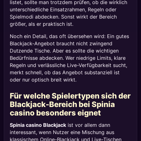
listet, sollte man trotzdem prüfen, ob die wirklich
unterschiedliche Einsatzrahmen, Regeln oder
Spielmodi abdecken. Sonst wirkt der Bereich
größer, als er praktisch ist.
Noch ein Detail, das oft übersehen wird: Ein gutes
Blackjack-Angebot braucht nicht zwingend
Dutzende Tische. Aber es sollte die wichtigen
Bedürfnisse abdecken. Wer niedrige Limits, klare
Regeln und verlässliche Live-Verfügbarkeit sucht,
merkt schnell, ob das Angebot substanziell ist
oder nur optisch breit wirkt.
Für welche Spielertypen sich der
Blackjack-Bereich bei Spinia
casino besonders eignet
Spinia casino Blackjack
ist vor allem dann
interessant, wenn Nutzer eine Mischung aus
klassischem Online-Blackjack und Live-Tischen