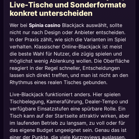
Live-Tische und Sonderformate
konkret unterscheiden
Wer bei
Spinia casino
Blackjack auswählt, sollte
nicht nur nach Design oder Anbieter entscheiden.
In der Praxis zählt, wie sich die Varianten im Spiel
verhalten. Klassischer Online-Blackjack ist meist
die beste Wahl für Nutzer, die zügig spielen und
möglichst wenig Ablenkung wollen. Die Oberfläche
reagiert in der Regel schneller, Entscheidungen
lassen sich direkt treffen, und man ist nicht an den
Rhythmus eines realen Tisches gebunden.
Live-Blackjack funktioniert anders. Hier spielen
Tischbelegung, Kameraführung, Dealer-Tempo und
verfügbare Einsatzstufen eine spürbare Rolle. Ein
Tisch kann auf der Startseite attraktiv wirken, aber
im laufenden Betrieb zu langsam, zu voll oder für
das eigene Budget ungeeignet sein. Genau das ist
einer der Punkte, die viele Kurzreviews auslassen.