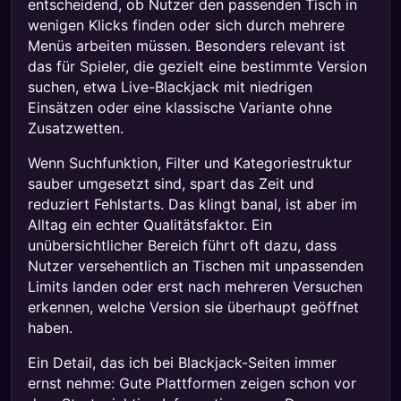
entscheidend, ob Nutzer den passenden Tisch in
wenigen Klicks finden oder sich durch mehrere
Menüs arbeiten müssen. Besonders relevant ist
das für Spieler, die gezielt eine bestimmte Version
suchen, etwa Live-Blackjack mit niedrigen
Einsätzen oder eine klassische Variante ohne
Zusatzwetten.
Wenn Suchfunktion, Filter und Kategoriestruktur
sauber umgesetzt sind, spart das Zeit und
reduziert Fehlstarts. Das klingt banal, ist aber im
Alltag ein echter Qualitätsfaktor. Ein
unübersichtlicher Bereich führt oft dazu, dass
Nutzer versehentlich an Tischen mit unpassenden
Limits landen oder erst nach mehreren Versuchen
erkennen, welche Version sie überhaupt geöffnet
haben.
Ein Detail, das ich bei Blackjack-Seiten immer
ernst nehme: Gute Plattformen zeigen schon vor