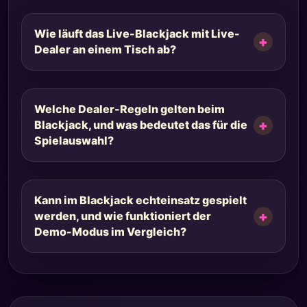
Wie läuft das Live-Blackjack mit Live-
Dealer an einem Tisch ab?
Welche Dealer-Regeln gelten beim
Blackjack, und was bedeutet das für die
Spielauswahl?
Kann im Blackjack echteinsatz gespielt
werden, und wie funktioniert der
Demo-Modus im Vergleich?