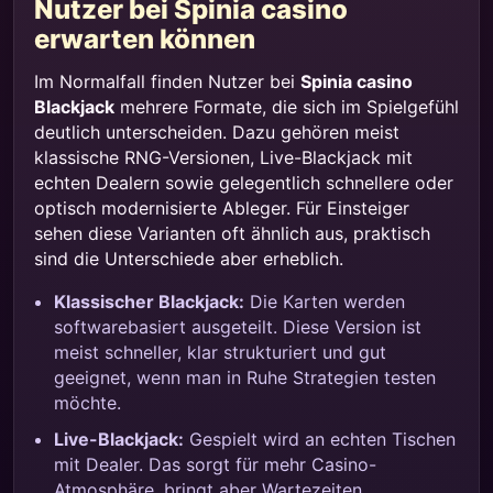
Nutzer bei Spinia casino
erwarten können
Im Normalfall finden Nutzer bei
Spinia casino
Blackjack
mehrere Formate, die sich im Spielgefühl
deutlich unterscheiden. Dazu gehören meist
klassische RNG-Versionen, Live-Blackjack mit
echten Dealern sowie gelegentlich schnellere oder
optisch modernisierte Ableger. Für Einsteiger
sehen diese Varianten oft ähnlich aus, praktisch
sind die Unterschiede aber erheblich.
Klassischer Blackjack:
Die Karten werden
softwarebasiert ausgeteilt. Diese Version ist
meist schneller, klar strukturiert und gut
geeignet, wenn man in Ruhe Strategien testen
möchte.
Live-Blackjack:
Gespielt wird an echten Tischen
mit Dealer. Das sorgt für mehr Casino-
Atmosphäre, bringt aber Wartezeiten,