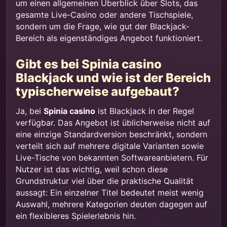
um einen allgemeinen Überblick über Slots, das
gesamte Live-Casino oder andere Tischspiele,
sondern um die Frage, wie gut der Blackjack-
Bereich als eigenständiges Angebot funktioniert.
Gibt es bei Spinia casino
Blackjack und wie ist der Bereich
typischerweise aufgebaut?
Ja, bei
Spinia casino
ist Blackjack in der Regel
verfügbar. Das Angebot ist üblicherweise nicht auf
eine einzige Standardversion beschränkt, sondern
verteilt sich auf mehrere digitale Varianten sowie
Live-Tische von bekannten Softwareanbietern. Für
Nutzer ist das wichtig, weil schon diese
Grundstruktur viel über die praktische Qualität
aussagt: Ein einzelner Titel bedeutet meist wenig
Auswahl, mehrere Kategorien deuten dagegen auf
ein flexibleres Spielerlebnis hin.