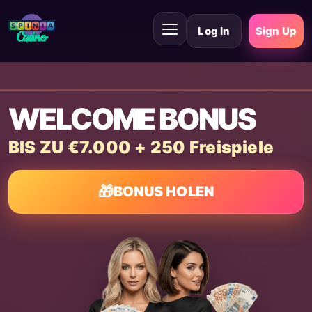
Log In
Sign Up
WELCOME BONUS
BIS ZU €7.000 + 250 Freispiele
🎁
BONUS HOLEN